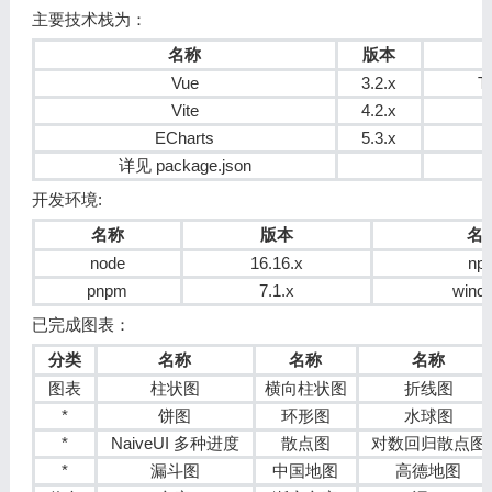
主要技术栈为：
名称
版本
Vue
3.2.x
T
Vite
4.2.x
ECharts
5.3.x
详见 package.json
开发环境:
名称
版本
名
node
16.16.x
np
pnpm
7.1.x
wind
已完成图表：
分类
名称
名称
名称
图表
柱状图
横向柱状图
折线图
*
饼图
环形图
水球图
*
NaiveUI 多种进度
散点图
对数回归散点图
*
漏斗图
中国地图
高德地图